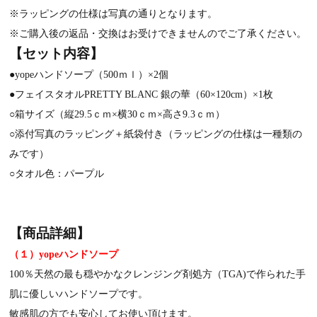
※ラッピングの仕様は写真の通りとなります。
※ご購入後の返品・交換はお受けできませんのでご了承ください。
【セット内容】
●yopeハンドソープ（500ｍｌ）×2個
●フェイスタオルPRETTY BLANC 銀の華（60×120cm）×1枚
○箱サイズ（縦29.5ｃｍ×横30ｃｍ×高さ9.3ｃｍ）
○添付写真のラッピング＋紙袋付き（ラッピングの仕様は一種類の
みです）
○タオル色：パープル
【商品詳細】
（１）yopeハンドソープ
100％天然の最も穏やかなクレンジング剤処方（TGA)で作られた手
肌に優しいハンドソープです。
敏感肌の方でも安心してお使い頂けます。