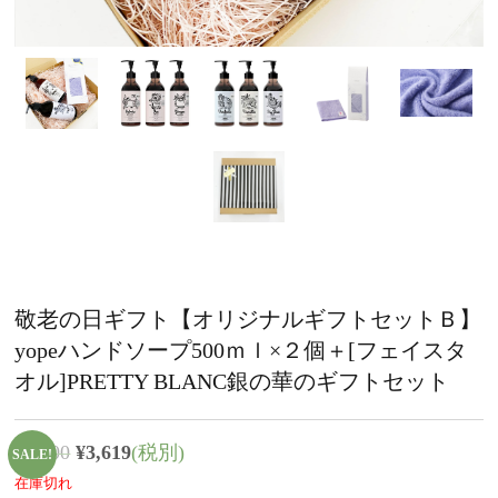
敬老の日ギフト【オリジナルギフトセットＢ】
yopeハンドソープ500ｍｌ×２個＋[フェイスタ
オル]PRETTY BLANC銀の華のギフトセット
¥
5,500
¥
3,619
(税別)
SALE!
在庫切れ