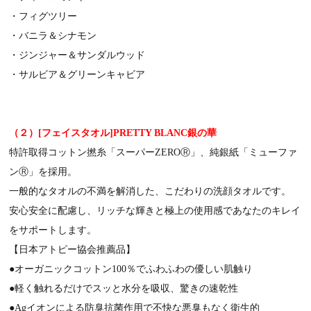
・フィグツリー
・バニラ＆シナモン
・ジンジャー＆サンダルウッド
・サルビア＆グリーンキャビア
（２）[フェイスタオル]PRETTY BLANC銀の華
特許取得コットン撚糸「スーパーZEROⓇ」、純銀紙「ミューファ
ンⓇ」を採用。
一般的なタオルの不満を解消した、こだわりの洗顔タオルです。
安心安全に配慮し、リッチな輝きと極上の使用感であなたのキレイ
をサポートします。
【日本アトピー協会推薦品】
●オーガニックコットン100％でふわふわの優しい肌触り
●軽く触れるだけでスッと水分を吸収、驚きの速乾性
●Agイオンによる防臭抗菌作用で不快な悪臭もなく衛生的