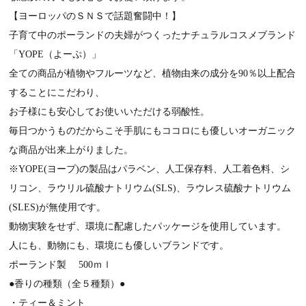
【ヨーロッパのＳＮＳで話題奮闘中！】
子育て中のポーランドの夫婦がつくったナチュラルコスメブランド
「YOPE（よーぷ）」
全ての商品が植物やフルーツなど、植物由来の成分を90％以上配合
することにこだわり、
お子様にも安心してお使いいただける弱酸性。
毎日つかうものだからこそ手肌にもココロにも優しいオーガニック
な商品が出来上がりました。
※YOPE(ヨープ)の製品はパラベン、人工保存料、人工着色料、シ
リコン、ラウリル硫酸ナトリウム(SLS)、ラウレス硫酸ナトリウム
(SLES)が無使用です。
動物実験をせず、環境に配慮したパッケージを使用しています。
人にも、動物にも、環境にも優しいブランドです。
ポーランド製 500ｍｌ
●香りの種類（全５種類）●
・ティー＆ミント