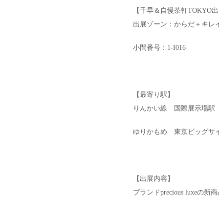
【千早＆自慢茶軒TOKYO
出展ゾーン：からだ＋キレイ/Well
小間番号：1-I016
【最寄り駅】
りんかい線 国際展示場駅
ゆりかもめ 東京ビッグサイ
【出展内容】
ブランドprecious lux