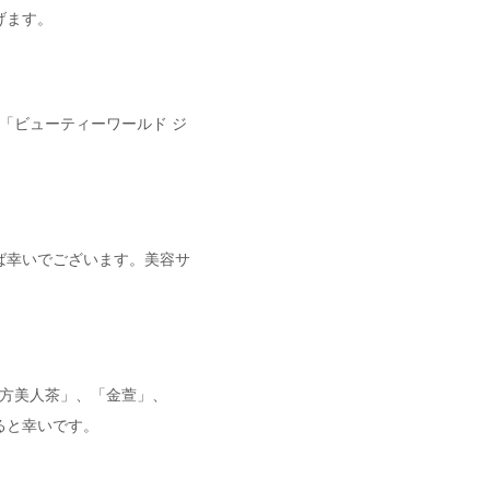
げます。
る「ビューティーワールド ジ
ば幸いでございます。美容サ
東方美人茶」、「金萱」、
ると幸いです。