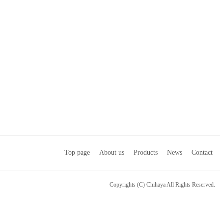
Top page
About us
Products
News
Contact
Copyrights (C) Chihaya All Rights Reserved.