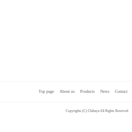
Top page
About us
Products
News
Contact
Copyrights (C) Chihaya All Rights Reserved.